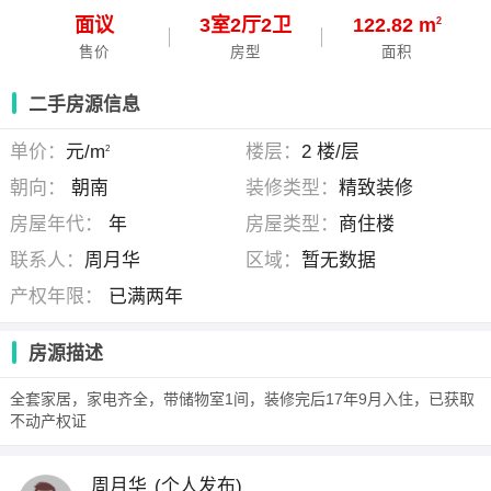
面议
3
室
2
厅
2
卫
122.82 m
2
售价
房型
面积
二手房源信息
单价：
元/m
楼层：
2 楼/层
2
朝向：
朝南
装修类型：
精致装修
房屋年代：
年
房屋类型：
商住楼
联系人：
周月华
区域：
暂无数据
产权年限：
已满两年
房源描述
全套家居，家电齐全，带储物室1间，装修完后17年9月入住，已获取
不动产权证
周月华
(个人发布)